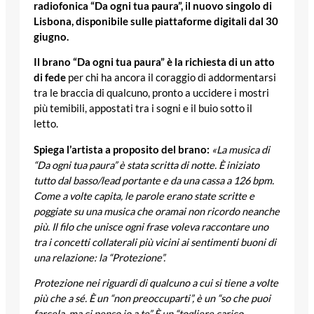
radiofonica “Da ogni tua paura”, il nuovo singolo di
Lisbona, disponibile sulle piattaforme digitali dal 30
giugno.
Il brano “Da ogni tua paura” è la richiesta di un atto
di fede
per chi ha ancora il coraggio di addormentarsi
tra le braccia di qualcuno, pronto a uccidere i mostri
più temibili, appostati tra i sogni e il buio sotto il
letto.
Spiega l’artista a proposito del brano:
«La musica di
“Da ogni tua paura” è stata scritta di notte. È iniziato
tutto dal basso/lead portante e da una cassa a 126 bpm.
Come a volte capita, le parole erano state scritte e
poggiate su una musica che oramai non ricordo neanche
più. Il filo che unisce ogni frase voleva raccontare uno
tra i concetti collaterali più vicini ai sentimenti buoni di
una relazione: la “Protezione”.
Protezione nei riguardi di qualcuno a cui si tiene a volte
più che a sé. È un “non preoccuparti”, è un “so che puoi
farcela, ma ci penso io a te” È un “togliere carico