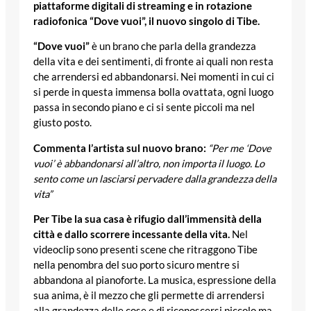
piattaforme digitali di streaming e in rotazione
radiofonica “Dove vuoi”, il nuovo singolo di Tibe.
“Dove vuoi”
è un brano che parla della grandezza
della vita e dei sentimenti, di fronte ai quali non resta
che arrendersi ed abbandonarsi. Nei momenti in cui ci
si perde in questa immensa bolla ovattata, ogni luogo
passa in secondo piano e ci si sente piccoli ma nel
giusto posto.
Commenta l’artista sul nuovo brano:
“Per me ‘Dove
vuoi’ è abbandonarsi all’altro, non importa il luogo. Lo
sento come un lasciarsi pervadere dalla grandezza della
vita”
Per Tibe la sua casa è rifugio dall’immensità della
città e dallo scorrere incessante della vita.
Nel
videoclip sono presenti scene che ritraggono Tibe
nella penombra del suo porto sicuro mentre si
abbandona al pianoforte. La musica, espressione della
sua anima, è il mezzo che gli permette di arrendersi
alla grandezza delle cose e di riconoscersi piccolo ma