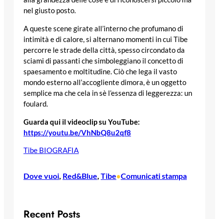
nel giusto posto.
A queste scene girate all’interno che profumano di
intimità e di calore, si alternano momenti in cui Tibe
percorre le strade della città, spesso circondato da
sciami di passanti che simboleggiano il concetto di
spaesamento e moltitudine. Ciò che lega il vasto
mondo esterno all’accogliente dimora, è un oggetto
semplice ma che cela in sè l’essenza di leggerezza: un
foulard.
Guarda qui il videoclip su YouTube:
https://youtu.be/VhNbQ8u2qf8
Tibe BIOGRAFIA
Dove vuoi
, 
Red&Blue
, 
Tibe
Comunicati stampa
•
Recent Posts