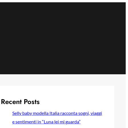
Recent Posts
Selly baby modella Italia racconta sogni, viaggi
e sentimenti in “Luna lei mi guarda”