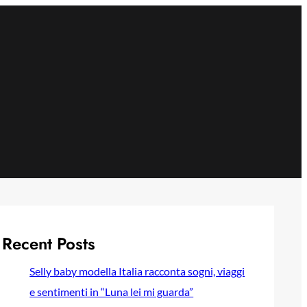
Recent Posts
Selly baby modella Italia racconta sogni, viaggi
e sentimenti in “Luna lei mi guarda”