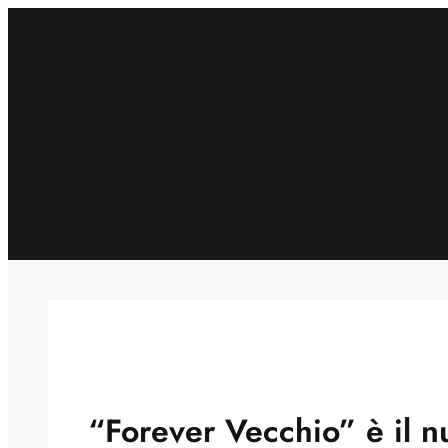
Skip
to
content
“Forever Vecchio” è il 