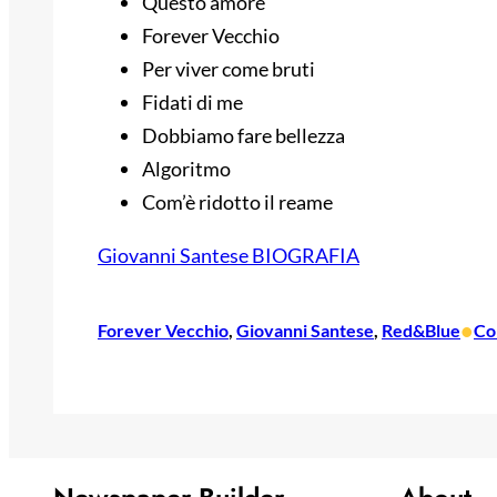
Questo amore
Forever Vecchio
Per viver come bruti
Fidati di me
Dobbiamo fare bellezza
Algoritmo
Com’è ridotto il reame
Giovanni Santese BIOGRAFIA
•
Forever Vecchio
, 
Giovanni Santese
, 
Red&Blue
Co