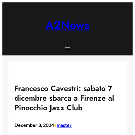
Skip
to
content
A2News
Francesco Cavestri: sabato 7
dicembre sbarca a Firenze al
Pinocchio Jazz Club
December 3, 2024
master
•