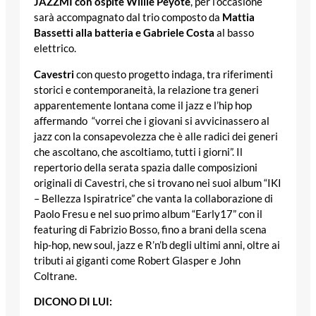
JAZZMI con ospite Willie Peyote
, per l’occasione
sarà accompagnato dal trio composto da
Mattia
Bassetti alla batteria e Gabriele Costa
al basso
elettrico.
Cavestri
con questo progetto indaga, tra riferimenti
storici e contemporaneità, la relazione tra generi
apparentemente lontana come il jazz e l’hip hop
affermando “vorrei che i giovani si avvicinassero al
jazz con la consapevolezza che è alle radici dei generi
che ascoltano, che ascoltiamo, tutti i giorni”. Il
repertorio della serata spazia dalle composizioni
originali di Cavestri, che si trovano nei suoi album “IKI
– Bellezza Ispiratrice” che vanta la collaborazione di
Paolo Fresu e nel suo primo album “Early17” con il
featuring di Fabrizio Bosso, fino a brani della scena
hip-hop, new soul, jazz e R’n’b degli ultimi anni, oltre ai
tributi ai giganti come Robert Glasper e John
Coltrane.
DICONO DI LUI: