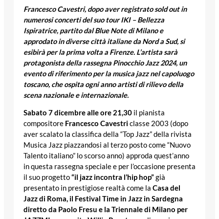
Francesco Cavestri, dopo aver registrato sold out in
numerosi concerti del suo tour IKI – Bellezza
Ispiratrice, partito dal Blue Note di Milano e
approdato in diverse città italiane da Nord a Sud, si
esibirà per la prima volta a Firenze. L’artista sarà
protagonista della rassegna Pinocchio Jazz 2024, un
evento di riferimento per la musica jazz nel capoluogo
toscano, che ospita ogni anno artisti di rilievo della
scena nazionale e internazionale.
Sabato 7 dicembre alle ore 21,30
il pianista
compositore
Francesco Cavestri
classe 2003 (dopo
aver scalato la classifica della “Top Jazz” della rivista
Musica Jazz piazzandosi al terzo posto come “Nuovo
Talento italiano” lo scorso anno) approda quest’anno
in questa rassegna speciale e per l’occasione presenta
il suo progetto
“il jazz incontra l’hip hop”
già
presentato in prestigiose realtà come la
Casa del
Jazz di Roma, il Festival Time in Jazz in Sardegna
diretto da Paolo Fresu e la Triennale di Milano per