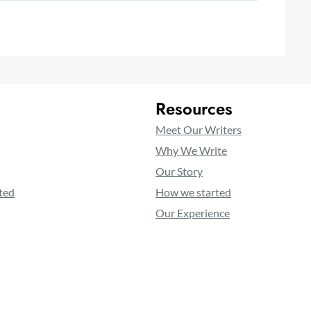
Resources
Meet Our Writers
Why We Write
Our Story
ted
How we started
Our Experience