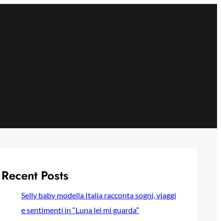
Recent Posts
Selly baby modella Italia racconta sogni, viaggi
e sentimenti in “Luna lei mi guarda”