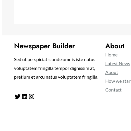
Newspaper Builder
About
Home
Sed ut perspiciatis unde omnis iste natus
Latest News
voluptatem fringilla tempor dignissim at,
About
pretium et arcu natus voluptatem fringilla.
How we star
Contact
Twitter
LinkedIn
Instagram