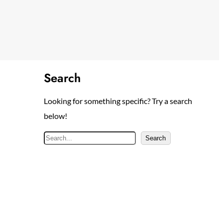
Search
Looking for something specific? Try a search
below!
S
Search
e
a
r
c
h