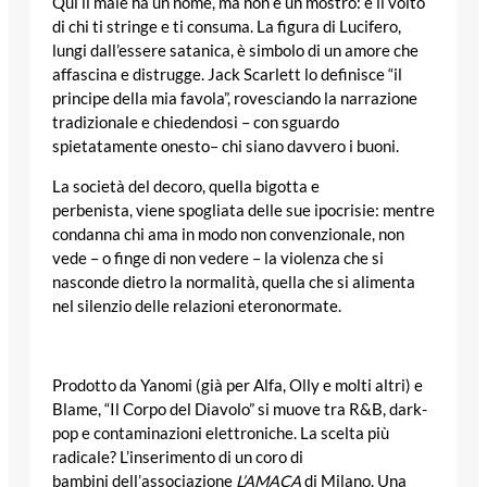
Qui il male ha un nome, ma non è un mostro: è il volto
di chi ti stringe e ti consuma. La figura di Lucifero,
lungi dall’essere satanica, è simbolo di un amore che
affascina e distrugge. Jack Scarlett lo definisce “il
principe della mia favola”, rovesciando la narrazione
tradizionale e chiedendosi – con sguardo
spietatamente onesto– chi siano davvero i buoni.
La società del decoro, quella bigotta e
perbenista, viene spogliata delle sue ipocrisie: mentre
condanna chi ama in modo non convenzionale, non
vede – o finge di non vedere – la violenza che si
nasconde dietro la normalità, quella che si alimenta
nel silenzio delle relazioni eteronormate.
Prodotto da Yanomi (già per Alfa, Olly e molti altri) e
Blame, “Il Corpo del Diavolo” si muove tra R&B, dark-
pop e contaminazioni elettroniche. La scelta più
radicale? L’inserimento di un coro di
bambini dell’associazione
L’AMACA
di Milano. Una