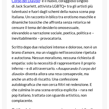
Corpo del Diavolo
” è il nuovo, coraggioso singolo
di Jack Scarlett, attivista LGBTQ+ tra gli artisti più
talentuosi e fuori dagli schemi della nuova scena pop
italiana. Un racconto in bilico tra erotismo maschile e
dinamiche tossiche che affronta senza retorica né
censure il tema del desiderio omosessuale,
elevandolo a narrazione sociale, poetica, politica e –
inevitabilmente – provocatoria.
Scritto dopo due relazioni intense e dolorose, non è un
brano d’amore, ma un viaggio nell’ossessione ripetuta
e autoctona. Nessun moralismo, nessuna richiesta di
empatia: solo la necessità di rappresentare il proprio
inferno – e di attraversarlo. «
Assaporando il corpo del
diavolo
» diventa allora una resa consapevole, ma
anche un atto di riscatto. Una confessione
autobiografica che non cerca filtri né redenzione. E
che culmina in una scena erotica esplicita – rara nel
pop italiano, trattata con sguardo artistico, non
compiacente.