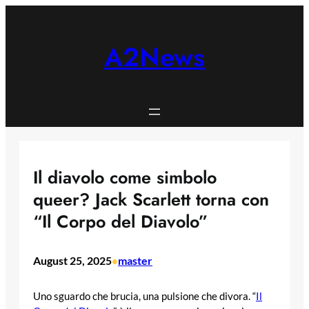
Skip
to
content
A2News
Il diavolo come simbolo
queer? Jack Scarlett torna con
“Il Corpo del Diavolo”
August 25, 2025
master
•
Uno sguardo che brucia, una pulsione che divora. “
Il