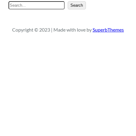
S
Search
e
a
r
Copyright © 2023 | Made with love by
SuperbThemes
c
h