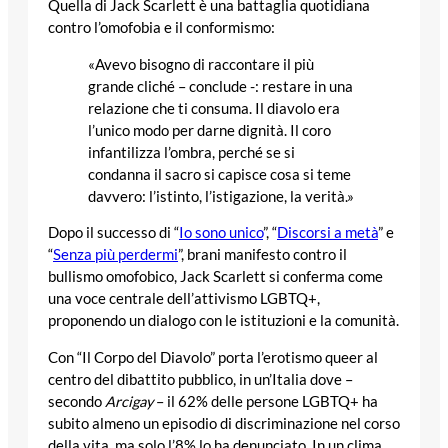
Quella di Jack Scarlett è una battaglia quotidiana
contro l’omofobia e il conformismo:
«Avevo bisogno di raccontare il più
grande cliché – conclude -: restare in una
relazione che ti consuma. Il diavolo era
l’unico modo per darne dignità. Il coro
infantilizza l’ombra, perché se si
condanna il sacro si capisce cosa si teme
davvero: l’istinto, l’istigazione, la verità.»
Dopo il successo di “
Io sono unico
”, “
Discorsi a metà
” e
“
Senza più perdermi
”, brani manifesto contro il
bullismo omofobico, Jack Scarlett si conferma come
una voce centrale dell’attivismo LGBTQ+,
proponendo un dialogo con le istituzioni e la comunità.
Con “Il Corpo del Diavolo” porta l’erotismo queer al
centro del dibattito pubblico, in un’Italia dove –
secondo
Arcigay
– il 62% delle persone LGBTQ+ ha
subito almeno un episodio di discriminazione nel corso
della vita, ma solo l’8% lo ha denunciato. In un clima