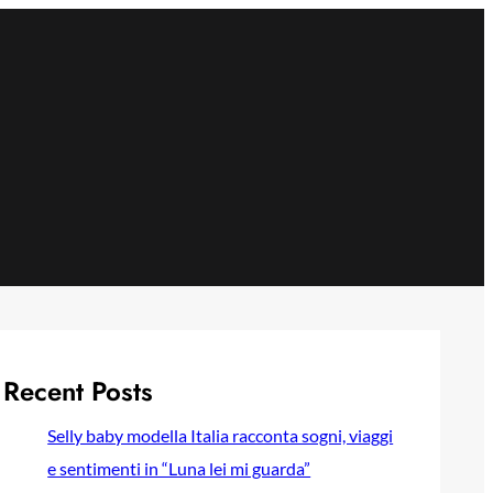
Recent Posts
Selly baby modella Italia racconta sogni, viaggi
e sentimenti in “Luna lei mi guarda”