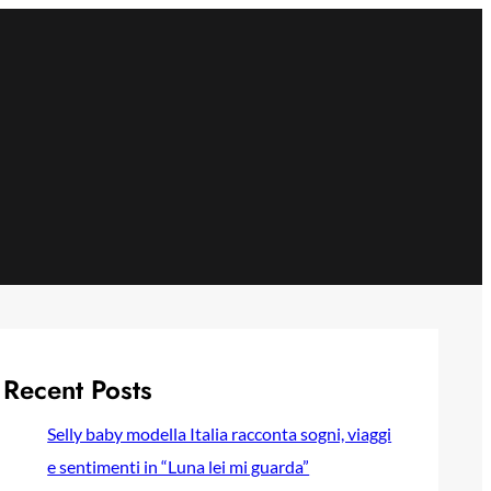
Recent Posts
Selly baby modella Italia racconta sogni, viaggi
e sentimenti in “Luna lei mi guarda”