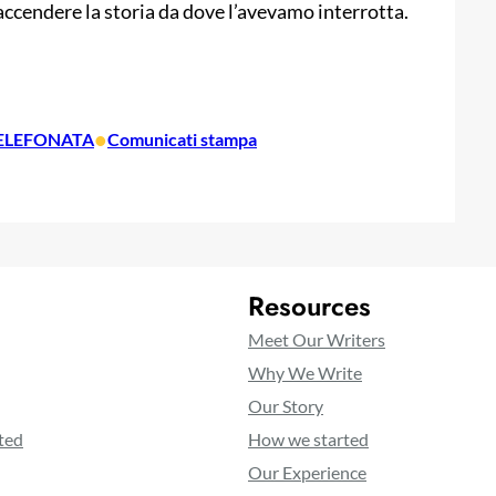
riaccendere la storia da dove l’avevamo interrotta.
•
TELEFONATA
Comunicati stampa
Resources
Meet Our Writers
Why We Write
Our Story
ted
How we started
Our Experience