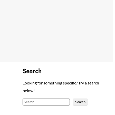
Search
Looking for something specific? Try a search
below!
S
Search
e