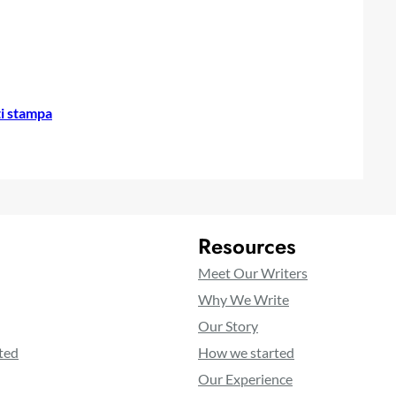
i stampa
Resources
Meet Our Writers
Why We Write
Our Story
ted
How we started
Our Experience