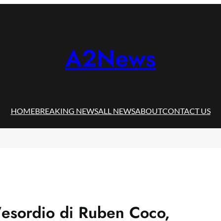
A2News
HOME
BREAKING NEWS
ALL NEWS
ABOUT
CONTACT US
’esordio di Ruben Coco,