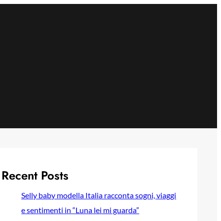
Recent Posts
Selly baby modella Italia racconta sogni, viaggi
e sentimenti in “Luna lei mi guarda”