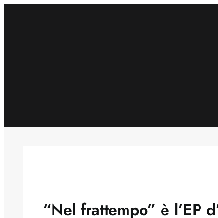
Skip
to
content
“Nel frattempo” è l’EP d