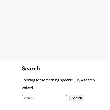
Search
Looking for something specific? Try a search
below!
S
Search
e