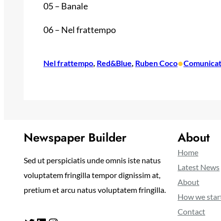
05 – Banale
06 – Nel frattempo
•
Nel frattempo
, 
Red&Blue
, 
Ruben Coco
Comunicat
Newspaper Builder
About
Home
Sed ut perspiciatis unde omnis iste natus
Latest News
voluptatem fringilla tempor dignissim at,
About
pretium et arcu natus voluptatem fringilla.
How we star
Contact