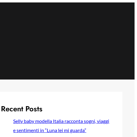
Recent Posts
Selly baby modella Italia racconta sogni, viaggi
e sentimenti in “Luna lei mi guarda”