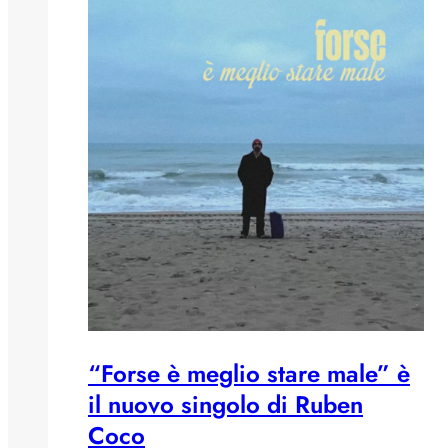
“Forse è meglio stare male” è
il nuovo singolo di Ruben
Coco