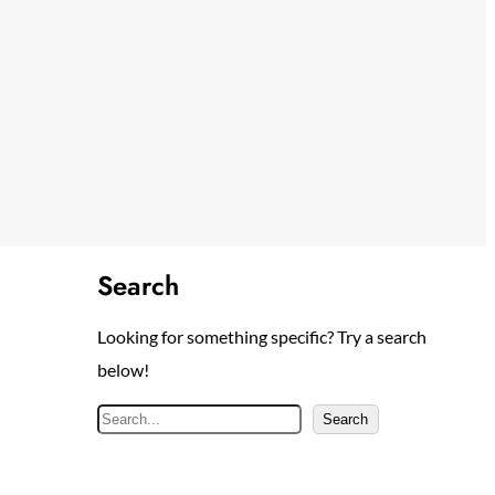
Search
Looking for something specific? Try a search
below!
S
Search
e
a