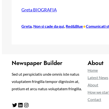
Greta BIOGRAFIA
•
Greta
, 
Non si cade da qui
, 
Red&Blue
Comunicati 
Newspaper Builder
About
Home
Sed ut perspiciatis unde omnis iste natus
Latest News
voluptatem fringilla tempor dignissim at,
About
pretium et arcu natus voluptatem fringilla.
How we star
Contact
Twitter
LinkedIn
Instagram