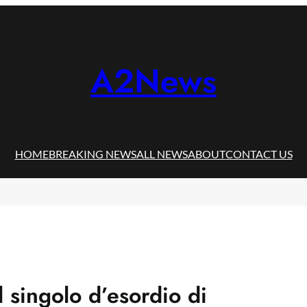
A2News
HOME
BREAKING NEWS
ALL NEWS
ABOUT
CONTACT US
 singolo d’esordio di