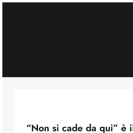
Skip
to
content
“Non si cade da qui” è il