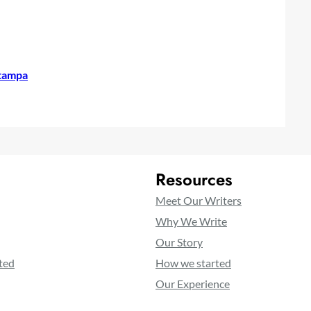
stampa
Resources
Meet Our Writers
Why We Write
Our Story
ted
How we started
Our Experience