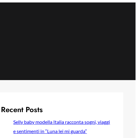
Recent Posts
Selly baby modella Italia racconta sogni, viaggi
e sentimenti in “Luna lei mi guarda”