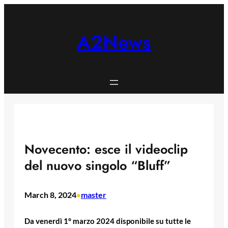
Skip
to
content
A2News
Novecento: esce il videoclip
del nuovo singolo “Bluff”
March 8, 2024
master
•
Da venerdì 1° marzo 2024 disponibile su tutte le