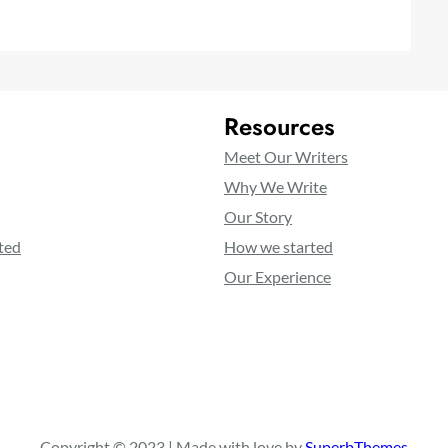
Resources
Meet Our Writers
Why We Write
Our Story
ted
How we started
Our Experience
Copyright © 2023 | Made with love by
SuperbThemes