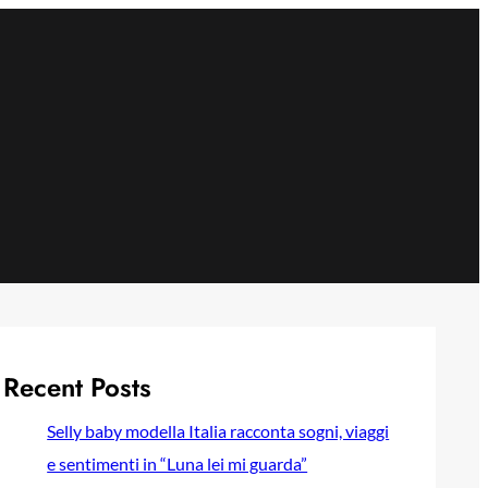
Recent Posts
Selly baby modella Italia racconta sogni, viaggi
e sentimenti in “Luna lei mi guarda”