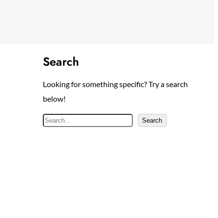
Search
Looking for something specific? Try a search
below!
S
Search
e
a
r
c
h