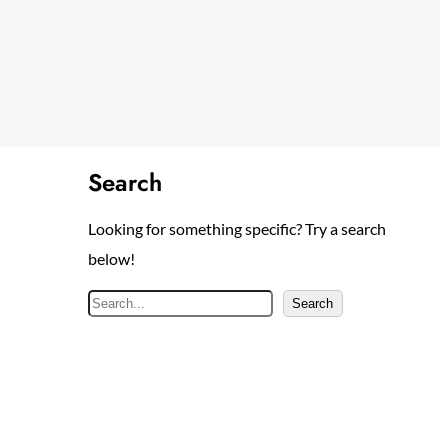
Search
Looking for something specific? Try a search
below!
S
Search
e
a
r
c