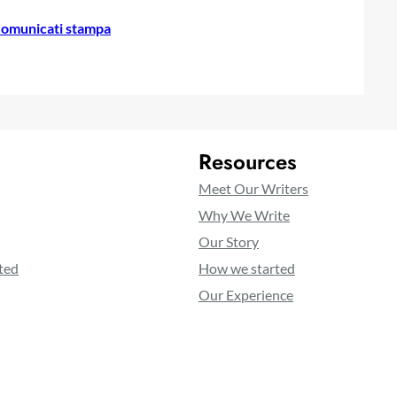
omunicati stampa
Resources
Meet Our Writers
Why We Write
Our Story
ted
How we started
Our Experience