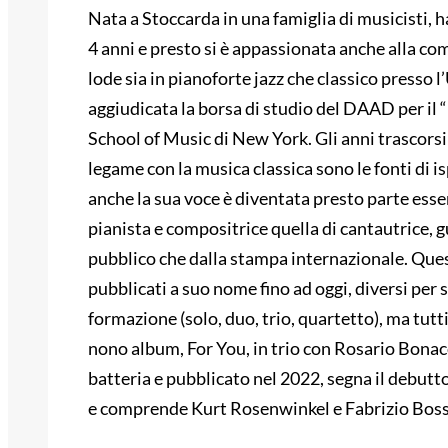
Nata a Stoccarda in una famiglia di musicisti, ha
4 anni e presto si è appassionata anche alla co
lode sia in pianoforte jazz che classico presso l
aggiudicata la borsa di studio del DAAD per il
School of Music di New York. Gli anni trascorsi 
legame con la musica classica sono le fonti di i
anche la sua voce è diventata presto parte esse
pianista e compositrice quella di cantautrice, 
pubblico che dalla stampa internazionale. Ques
pubblicati a suo nome fino ad oggi, diversi per st
formazione (solo, duo, trio, quartetto), ma tutt
nono album, For You, in trio con Rosario Bonac
batteria e pubblicato nel 2022, segna il debut
e comprende Kurt Rosenwinkel e Fabrizio Boss