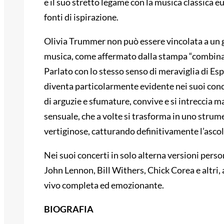
e il suo stretto legame con la musica classica 
fonti di ispirazione.
Olivia Trummer non può essere vincolata a un g
musica, come affermato dalla stampa “combina 
Parlato con lo stesso senso di meraviglia di Es
diventa particolarmente evidente nei suoi conce
di arguzie e sfumature, convive e si intreccia m
sensuale, che a volte si trasforma in uno strum
vertiginose, catturando definitivamente l’ascol
Nei suoi concerti in solo alterna versioni perso
John Lennon, Bill Withers, Chick Corea e altri,
vivo completa ed emozionante.
BIOGRAFIA