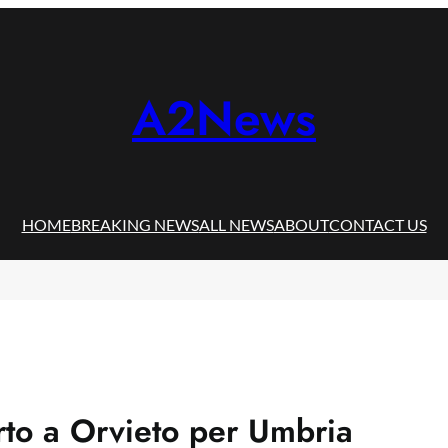
A2News
HOME
BREAKING NEWS
ALL NEWS
ABOUT
CONTACT US
rto a Orvieto per Umbria