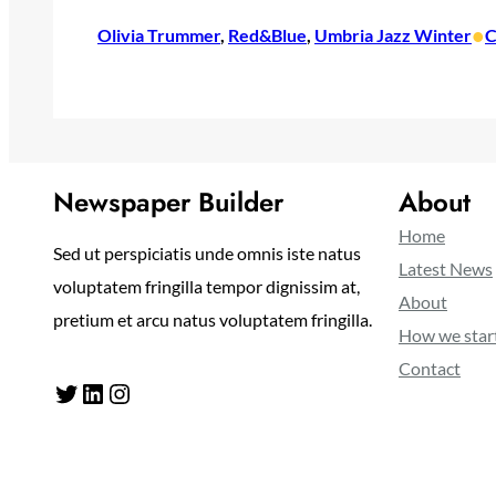
•
Olivia Trummer
, 
Red&Blue
, 
Umbria Jazz Winter
C
Newspaper Builder
About
Home
Sed ut perspiciatis unde omnis iste natus
Latest News
voluptatem fringilla tempor dignissim at,
About
pretium et arcu natus voluptatem fringilla.
How we star
Contact
Twitter
LinkedIn
Instagram