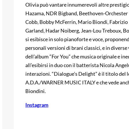
Olivia può vantare innumerevoli altre prestig
Hazama, NDR Bigband, Beethoven-Orchester 
Cobb, Bobby McFerrin, Mario Biondi, Fabrizio 
Garland, Hadar Noiberg, Jean-Lou Treboux, Bod
si esibisce in solo pianoforte e voce, proponend
personali versioni di brani classici, e in diverse
dell’album “For You” che musica originale e ined
all’esibirsi in duo con il batterista Nicola Ange
interazioni. “Dialogue’s Delight” è il titolo d
A.D.A./WARNER MUSIC ITALY e che vede anche i
Biondini.
Instagram