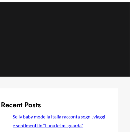
Recent Posts
Selly baby modella Italia racconta sogni, viaggi
e sentimenti in “Luna lei mi guarda”