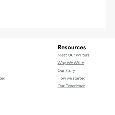
Resources
Meet Our Writers
Why We Write
Our Story
ted
How we started
Our Experience