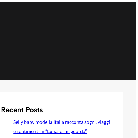
Recent Posts
Selly baby modella Italia racconta sogni, viaggi
e sentimenti in “Luna lei mi guarda”