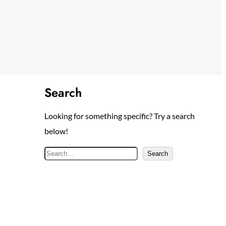
Search
Looking for something specific? Try a search
below!
S
Search
e
a
r
c