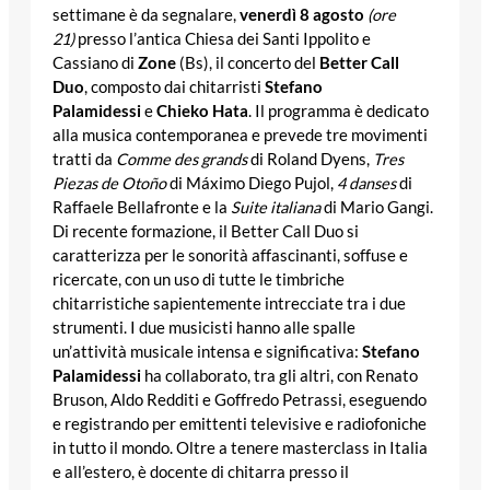
settimane è da segnalare,
venerdì 8 agosto
(ore
21)
presso l’antica Chiesa dei Santi Ippolito e
Cassiano di
Zone
(Bs), il concerto del
Better Call
Duo
, composto dai chitarristi
Stefano
Palamidessi
e
Chieko Hata
. Il programma è dedicato
alla musica contemporanea e prevede tre movimenti
tratti da
Comme des grands
di Roland Dyens,
Tres
Piezas de Otoño
di Máximo Diego Pujol,
4 danses
di
Raffaele Bellafronte e la
Suite italiana
di Mario Gangi.
Di recente formazione, il Better Call Duo si
caratterizza per le sonorità affascinanti, soffuse e
ricercate, con un uso di tutte le timbriche
chitarristiche sapientemente intrecciate tra i due
strumenti. I due musicisti hanno alle spalle
un’attività musicale intensa e significativa:
Stefano
Palamidessi
ha collaborato, tra gli altri, con Renato
Bruson, Aldo Redditi e Goffredo Petrassi, eseguendo
e registrando per emittenti televisive e radiofoniche
in tutto il mondo. Oltre a tenere masterclass in Italia
e all’estero, è docente di chitarra presso il