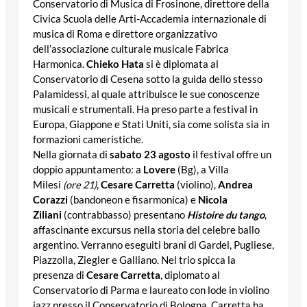
Conservatorio di Musica di Frosinone, direttore della
Civica Scuola delle Arti-Accademia internazionale di
musica di Roma e direttore organizzativo
dell’associazione culturale musicale Fabrica
Harmonica.
Chieko Hata
si è diplomata al
Conservatorio di Cesena sotto la guida dello stesso
Palamidessi, al quale attribuisce le sue conoscenze
musicali e strumentali. Ha preso parte a festival in
Europa, Giappone e Stati Uniti, sia come solista sia in
formazioni cameristiche.
Nella giornata di
sabato 23 agosto
il festival offre un
doppio appuntamento: a
Lovere
(Bg), a Villa
Milesi
(ore 21)
,
Cesare Carretta
(violino),
Andrea
Corazzi
(bandoneon e fisarmonica) e
Nicola
Ziliani
(contrabbasso) presentano
Histoire du tango
,
affascinante excursus nella storia del celebre ballo
argentino. Verranno eseguiti brani di Gardel, Pugliese,
Piazzolla, Ziegler e Galliano. Nel trio spicca la
presenza di
Cesare Carretta
, diplomato al
Conservatorio di Parma e laureato con lode in violino
jazz presso il Conservatorio di Bologna. Carretta ha