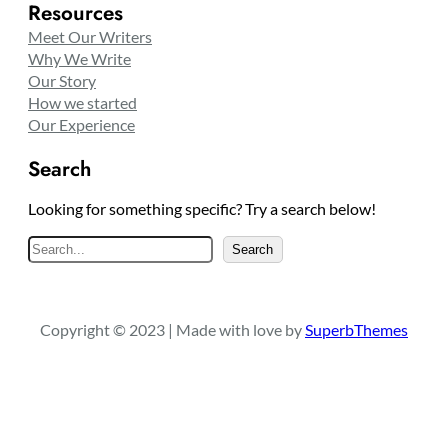
Resources
Meet Our Writers
Why We Write
Our Story
How we started
Our Experience
Search
Looking for something specific? Try a search below!
S
Search
e
a
r
Copyright © 2023 | Made with love by
SuperbThemes
c
h