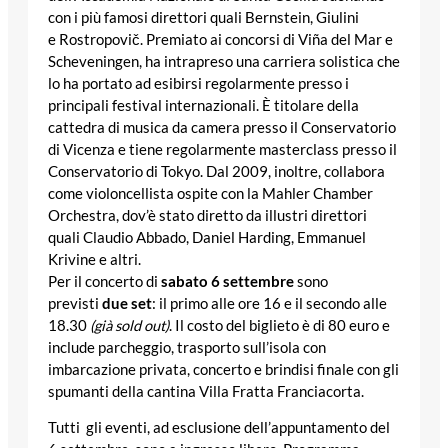
con i più famosi direttori quali Bernstein, Giulini
e Rostropovič. Premiato ai concorsi di Viña del Mar e
Scheveningen, ha intrapreso una carriera solistica che
lo ha portato ad esibirsi regolarmente presso i
principali festival internazionali. È titolare della
cattedra di musica da camera presso il Conservatorio
di Vicenza e tiene regolarmente masterclass presso il
Conservatorio di Tokyo. Dal 2009, inoltre, collabora
come violoncellista ospite con la Mahler Chamber
Orchestra, dov’è stato diretto da illustri direttori
quali Claudio Abbado, Daniel Harding, Emmanuel
Krivine e altri.
Per il concerto di
sabato 6 settembre
sono
previsti
due set
: il primo alle ore 16 e il secondo alle
18.30
(già sold out)
. Il costo del biglieto è di 80 euro e
include parcheggio, trasporto sull’isola con
imbarcazione privata, concerto e brindisi finale con gli
spumanti della cantina Villa Fratta Franciacorta.
Tutti gli eventi, ad esclusione dell’appuntamento del