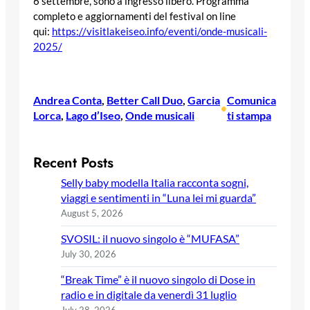
6 settembre, sono a
ingresso libero. Programma
completo e aggiornamenti del festival on line
qui:
https://visitlakeiseo.info/
eventi/onde-musicali-
2025/
Andrea Conta
, 
Better Call Duo
, 
Garcia
Comunica
•
Lorca
, 
Lago d’Iseo
, 
Onde musicali
ti stampa
Recent Posts
Selly baby modella Italia racconta sogni,
viaggi e sentimenti in “Luna lei mi guarda”
August 5, 2026
SVOSIL: il nuovo singolo è “MUFASA”
July 30, 2026
“Break Time” è il nuovo singolo di Dose in
radio e in digitale da venerdì 31 luglio