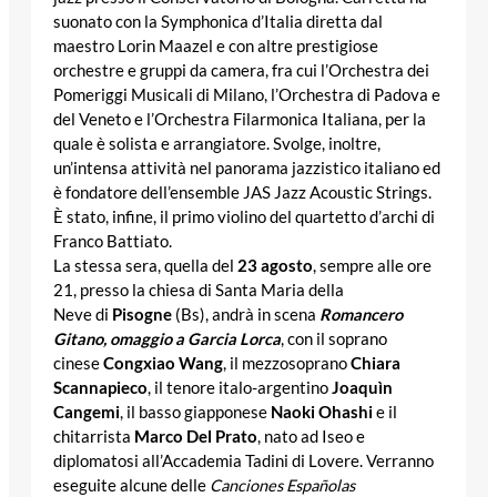
suonato con la Symphonica d’Italia diretta dal
maestro Lorin Maazel e con altre prestigiose
orchestre e gruppi da camera, fra cui l’Orchestra dei
Pomeriggi Musicali di Milano, l’Orchestra di Padova e
del Veneto e l’Orchestra Filarmonica Italiana, per la
quale è solista e arrangiatore. Svolge, inoltre,
un’intensa attività nel panorama jazzistico italiano ed
è fondatore dell’ensemble JAS Jazz Acoustic Strings.
È stato, infine, il primo violino del quartetto d’archi di
Franco Battiato.
La stessa sera, quella del
23 agosto
, sempre alle ore
21, presso la chiesa di Santa Maria della
Neve di
Pisogne
(Bs), andrà in scena
Romancero
Gitano, omaggio a
Garc
ia
Lorca
, con il soprano
cinese
Congxiao Wang
, il mezzosoprano
Chiara
Scannapieco
, il tenore italo-argentino
Joaquìn
Cangemi
, il basso giapponese
Naoki Ohashi
e il
chitarrista
Marco Del Prato
, nato ad Iseo e
diplomatosi all’Accademia Tadini di Lovere. Verranno
eseguite alcune delle
Canciones Españolas