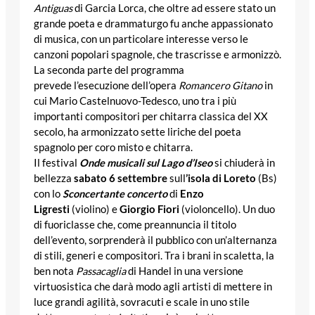
Antiguas
di Garcia Lorca, che oltre ad essere stato un
grande poeta e drammaturgo fu anche appassionato
di musica, con un particolare interesse verso le
canzoni popolari spagnole, che trascrisse e armonizzò.
La seconda parte del programma
prevede l’esecuzione dell’opera
Romancero Gitano
in
cui Mario Castelnuovo-Tedesco, uno tra i più
importanti compositori per chitarra classica del XX
secolo, ha armonizzato sette liriche del poeta
spagnolo per coro misto e chitarra.
Il festival
Onde musicali sul Lago d’Iseo
si chiuderà in
bellezza
sabato 6 settembre
sull
’isola di Loreto
(Bs)
con lo
Sconcertante concerto
di
Enzo
Ligresti
(violino) e
Giorgio Fiori
(violoncello). Un duo
di fuoriclasse che, come preannuncia il titolo
dell’evento, sorprenderà il pubblico con un’alternanza
di stili, generi e compositori. Tra i brani in scaletta, la
ben nota
Passacaglia
di Handel in una versione
virtuosistica che darà modo agli artisti di mettere in
luce grandi agilità, sovracuti e scale in uno stile