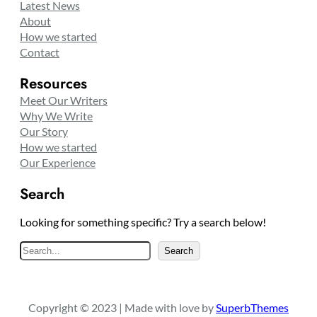
Latest News
About
How we started
Contact
Resources
Meet Our Writers
Why We Write
Our Story
How we started
Our Experience
Search
Looking for something specific? Try a search below!
S
Search
e
a
r
Copyright © 2023 | Made with love by
SuperbThemes
c