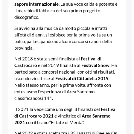
sapore internazionale.
La sua voce calda e potente è
il marchio di fabbrica del suo primo progetto
discografico.
Si avvicina alla musica da molto piccola e infatti
all’età di 6 anni, si esibisce per la prima volta su un
palco, partecipando ad alcuni concorsi canori della
provincia.
Nel 2018 è stata semi-finalista al
Festival di
Castrocaro
e nel 2019 finalista al
Festival Show
. Ha
partecipato a concorsi nazionali con ottimi risultati,
uscendo vincitrice al
Festival di Cittadella 2019
.
Nello stesso anno, per la prima volta, affronta con
entusiasmo l’esperienza di Area Sanremo
classificandosi 14^.
Il 2021 la vede come una degli 8 finalisti del
Festival
di Castrocaro 2021
e vincitrice di
Area Sanremo
2021
con il brano “Estate di Merda”.
Nel 2022 è stata scelta tra i 35 ragazzi di
Deejay On