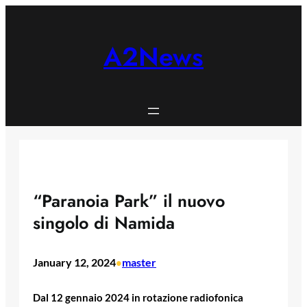
Skip
to
content
A2News
“Paranoia Park” il nuovo
singolo di Namida
January 12, 2024
master
•
Dal 12 gennaio 2024 in rotazione radiofonica