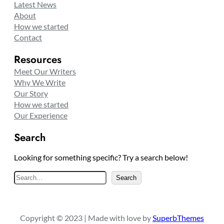
Latest News
About
How we started
Contact
Resources
Meet Our Writers
Why We Write
Our Story
How we started
Our Experience
Search
Looking for something specific? Try a search below!
S
Search
e
a
r
Copyright © 2023 | Made with love by
SuperbThemes
c