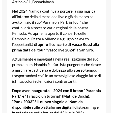
Articolo 31, Boomdabash.
Nel 2024 Namida continua a portare la sua musica
all’interno della dimensione live e già da marzo ha
avuto inizio il suo “Paranaoia Park in Tour” che
continuerà a toccare varie regioni della nostra
Penisola. Ad aprile ha aperto il concerto delle
Bambole di Pezza a Milano e a giugno ha avuto
l’opportunità di
aprire il concerto di Vasco Rossi alla
prima data del tour “Vasco live 2024” a San Siro.
Attualmente è impegnata nella realizzazione del suo
primo album. Namida è un’artista pungente, che riesce
a mischiare cattiveria e dolcezza allo stesso tempo,
trasportandovi così in un meraviglioso viaggio fatto di
istinto, colori ed emozioni contrastanti.
Dopo aver inaugurato il 2024 con il brano “Paranoia
Park” e “Ti faccio un tutorial” (Matilde Dischi),
“Punk 2003” è il nuovo singolo di Namida
disponibile sulle piattaforme digitali di streaming e
in rotazione radiofonica dal 12 luglio 2024.