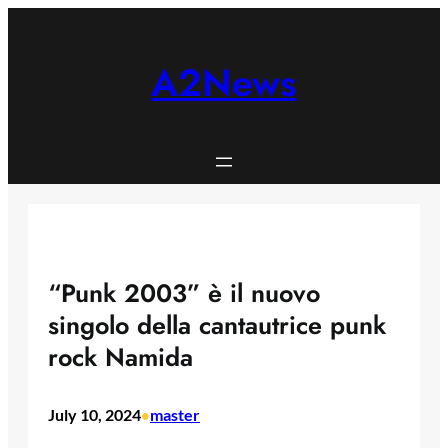
Skip
to
content
A2News
“Punk 2003” è il nuovo
singolo della cantautrice punk
rock Namida
July 10, 2024
master
•