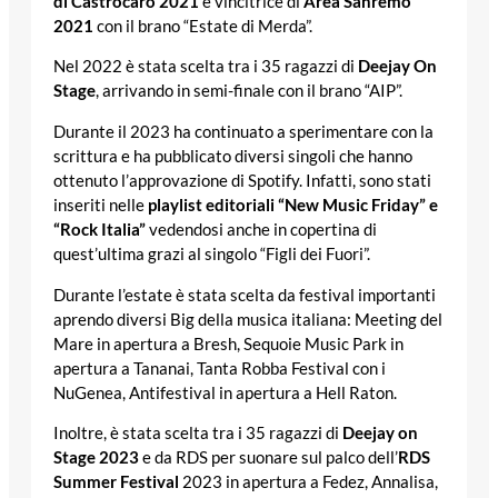
di Castrocaro 2021
e vincitrice di
Area Sanremo
2021
con il brano “Estate di Merda”.
Nel 2022 è stata scelta tra i 35 ragazzi di
Deejay On
Stage
, arrivando in semi-finale con il brano “AIP”.
Durante il 2023 ha continuato a sperimentare con la
scrittura e ha pubblicato diversi singoli che hanno
ottenuto l’approvazione di Spotify. Infatti, sono stati
inseriti nelle
playlist editoriali “New Music Friday” e
“Rock Italia”
vedendosi anche in copertina di
quest’ultima grazi al singolo “Figli dei Fuori”.
Durante l’estate è stata scelta da festival importanti
aprendo diversi Big della musica italiana: Meeting del
Mare in apertura a Bresh, Sequoie Music Park in
apertura a Tananai, Tanta Robba Festival con i
NuGenea, Antifestival in apertura a Hell Raton.
Inoltre, è stata scelta tra i 35 ragazzi di
Deejay on
Stage 2023
e da RDS per suonare sul palco dell’
RDS
Summer Festival
2023 in apertura a Fedez, Annalisa,