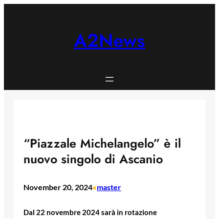
Skip
to
content
A2News
“Piazzale Michelangelo” è il
nuovo singolo di Ascanio
November 20, 2024
master
•
Dal 22 novembre 2024 sarà in rotazione