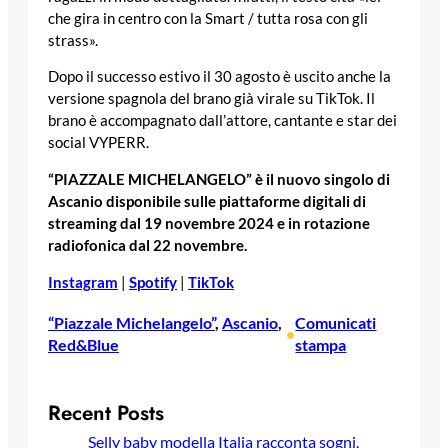
che gira in centro con la Smart / tutta rosa con gli
strass».
Dopo il successo estivo il 30 agosto è uscito anche la
versione spagnola del brano già virale su TikTok. Il
brano è accompagnato dall’attore, cantante e star dei
social VYPERR.
“PIAZZALE MICHELANGELO” è il nuovo singolo di
Ascanio disponibile sulle piattaforme digitali di
streaming dal 19 novembre 2024 e in rotazione
radiofonica dal 22 novembre.
Instagram
|
Spotify
|
TikTok
“Piazzale Michelangelo”
, 
Ascanio
, 
Comunicati
•
Red&Blue
stampa
Recent Posts
Selly baby modella Italia racconta sogni,