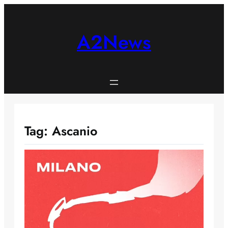
Skip
to
content
A2News
Tag:
Ascanio