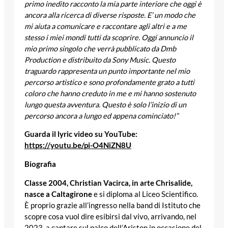
primo inedito racconto la mia parte interiore che oggi è
ancora alla ricerca di diverse risposte. E’ un modo che
mi aiuta a comunicare e raccontare agli altri e a me
stesso i miei mondi tutti da scoprire. Oggi annuncio il
mio primo singolo che verrà pubblicato da Dmb
Production e distribuito da Sony Music. Questo
traguardo rappresenta un punto importante nel mio
percorso artistico e sono profondamente grato a tutti
coloro che hanno creduto in me e mi hanno sostenuto
lungo questa avventura. Questo è solo l’inizio di un
percorso ancora a lungo ed appena cominciato!”
Guarda il lyric video su YouTube:
https://youtu.be/pi-O4NiZN8U
Biografia
Classe 2004, Christian Vacirca, in arte Chrisalide,
nasce a Caltagirone
e si diploma al Liceo Scientifico.
È proprio grazie all’ingresso nella band di Istituto che
scopre cosa vuol dire esibirsi dal vivo, arrivando, nel
2023, a cantare sul palco dell’Ariston in occasione del