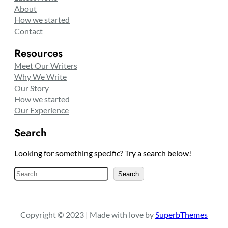
About
How we started
Contact
Resources
Meet Our Writers
Why We Write
Our Story
How we started
Our Experience
Search
Looking for something specific? Try a search below!
S
Search
e
a
r
Copyright © 2023 | Made with love by
SuperbThemes
c
h