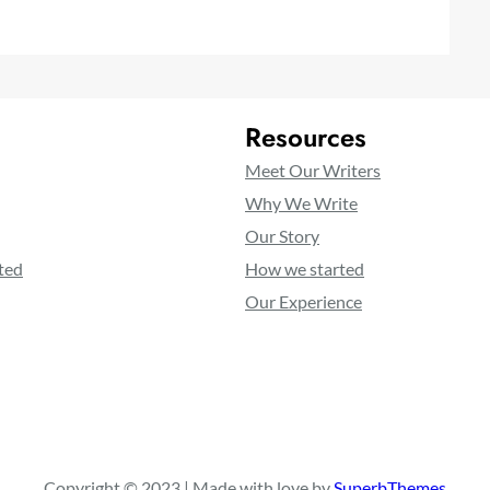
Resources
Meet Our Writers
Why We Write
Our Story
ted
How we started
Our Experience
Copyright © 2023 | Made with love by
SuperbThemes