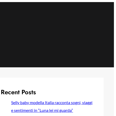
Recent Posts
Selly baby modella Italia racconta sogni, viaggi
e sentimenti in “Luna lei mi guarda”