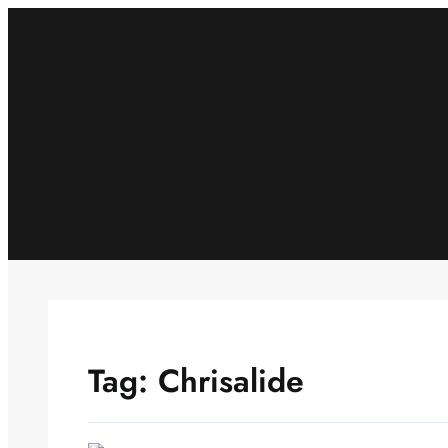
Skip
to
content
Tag:
Chrisalide