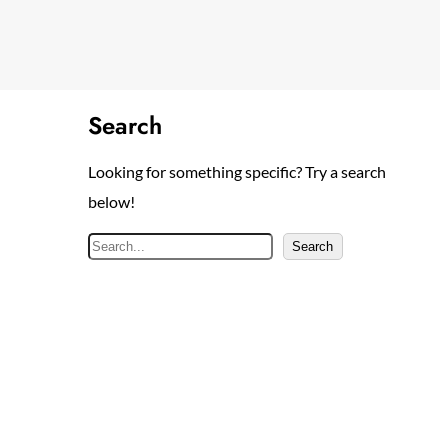
Search
Looking for something specific? Try a search
below!
S
Search
e
a
r
c
h