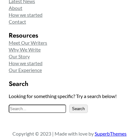
Latest News
About
How we started
Contact
Resources
Meet Our Writers
Why We Write
Our Story
How we started
Our Experience
Search
Looking for something specific? Try a search below!
S
Search
e
a
r
Copyright © 2023 | Made with love by
SuperbThemes
c