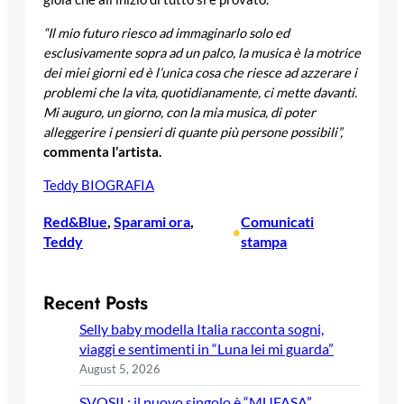
“Il mio futuro riesco ad immaginarlo solo ed
esclusivamente sopra ad un palco, la musica è la motrice
dei miei giorni ed è l’unica cosa che riesce ad azzerare i
problemi che la vita, quotidianamente, ci mette davanti.
Mi auguro, un giorno, con la mia musica, di poter
alleggerire i pensieri di quante più persone possibili”,
commenta l’artista.
Teddy BIOGRAFIA
Red&Blue
, 
Sparami ora
, 
Comunicati
•
Teddy
stampa
Recent Posts
Selly baby modella Italia racconta sogni,
viaggi e sentimenti in “Luna lei mi guarda”
August 5, 2026
SVOSIL: il nuovo singolo è “MUFASA”