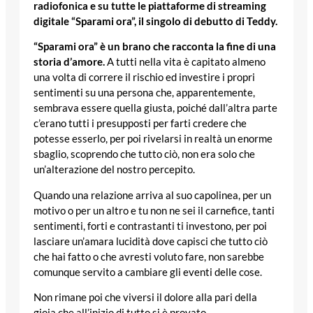
radiofonica e su tutte le piattaforme di streaming
digitale “Sparami ora”, il singolo di debutto di Teddy.
“Sparami ora” è un brano che racconta la fine di una
storia d’amore.
A tutti nella vita è capitato almeno
una volta di correre il rischio ed investire i propri
sentimenti su una persona che, apparentemente,
sembrava essere quella giusta, poiché dall’altra parte
c’erano tutti i presupposti per farti credere che
potesse esserlo, per poi rivelarsi in realtà un enorme
sbaglio, scoprendo che tutto ciò, non era solo che
un’alterazione del nostro percepito.
Quando una relazione arriva al suo capolinea, per un
motivo o per un altro e tu non ne sei il carnefice, tanti
sentimenti, forti e contrastanti ti investono, per poi
lasciare un’amara lucidità dove capisci che tutto ciò
che hai fatto o che avresti voluto fare, non sarebbe
comunque servito a cambiare gli eventi delle cose.
Non rimane poi che viversi il dolore alla pari della
gioia che all’inizio di tutto si è provato.